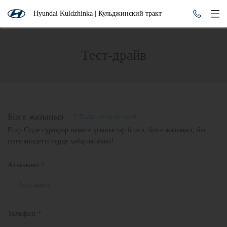
Hyundai Kuldzhinka | Кульджинский тракт
Тест-драйв
Бізге жазыңыз
* Талап етілген шеті
Егер Сізде сұрақтар немесе ұсыныстар болса, бізге жазыңыз, біз
сізге міндетті түрде хабарласамыз!
Аты-жөні
*
Телефон
*