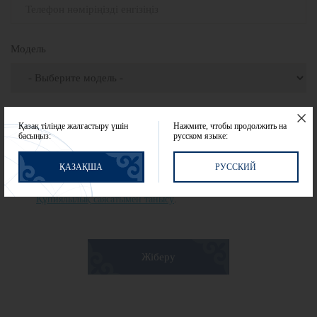
Модель
Қазақ тілінде жалғастыру үшін
Нажмите, чтобы продолжить на
басыңыз:
русском языке:
ҚАЗАҚША
РУССКИЙ
Мен жеке деректерімді жинауға және өңдеуге келісім беремін.
Құпиялылық саясатымен танысу
.
Жіберу