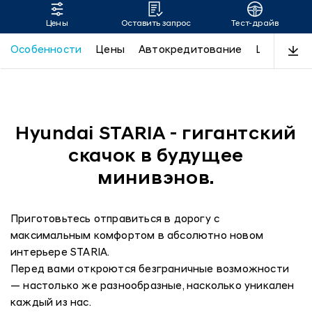
Цены
Оставить запрос
Тест-драйв
Новый Hyundai Staria
Особенности
Цены
Автокредитование
LUXE
Пр
Hyundai STARIA - гигантский
скачок в будущее
минивэнов.
Приготовьтесь отправиться в дорогу с
максимальным комфортом в абсолютно новом
интерьере STARIA.
Перед вами откроются безграничные возможности
— настолько же разнообразные, насколько уникален
каждый из нас.