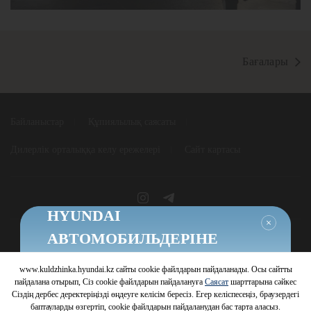
Бағалары
Байланыстар
Құпиялылық саясаты
Дилерлік орталыққа келу ережелері
Сайт картасы
HYUNDAI
Жабу
АВТОМОБИЛЬДЕРІНЕ
ТИІМДІ ШАРТТАР
www.kuldzhinka.hyundai.kz сайты cookie файлдарын пайдаланады. Осы сайтты
© 2026 Hyundai Motor Company
Шарттарды білу
пайдалана отырып, Сіз cookie файлдарын пайдалануға
Саясат
шарттарына сәйкес
Сіздің дербес деректеріңізді өңдеуге келісім бересіз. Егер келіспесеңіз, браузердегі
баптауларды өзгертіп, cookie файлдарын пайдаланудан бас тарта аласыз.