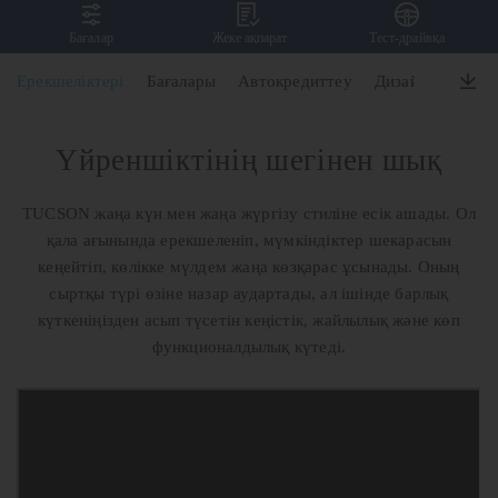
Бағалар
Жеке ақпарат
Тест-драйвқа
TUCSON
Ерекшеліктері
Бағалары
Автокредиттеу
Дизайн
Өнімді
Үйреншіктінің шегінен шық
TUCSON жаңа күн мен жаңа жүргізу стиліне есік ашады. Ол
қала ағынында ерекшеленіп, мүмкіндіктер шекарасын
кеңейтіп, көлікке мүлдем жаңа көзқарас ұсынады. Оның
сыртқы түрі өзіне назар аудартады, ал ішінде барлық
күткеніңізден асып түсетін кеңістік, жайлылық және көп
функционалдылық күтеді.