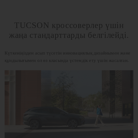
TUCSON кроссоверлер үшін
жаңа стандарттарды белгілейді.
Күткеніңізден асып түсетін инновациялық дизайнымен және
құндылығымен ол өз класында үстемдік ету үшін жасалған.