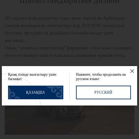
3D параметрлік радиатор торы және зергерлік бұйымдар
сияқты жарқыраған элементтері бар TUCSON трендтерді
белгілеп, футуристік дизайнды бағалайтындар үшін
жасалған.
Оның "сезімтал спорттылық" фирмалық стилі және заманауи
технологиялары оны өз класында шынымен ерекше етеді.
Қазақ тілінде жалғастыру үшін
Нажмите, чтобы продолжить на
басыңыз:
русском языке:
ҚАЗАҚША
РУССКИЙ